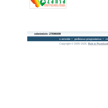
odwiedzin:
27696008
o serwisie
•
podstawa programowa
•
r
Copyright © 2005-2026
Rok w Przedsz