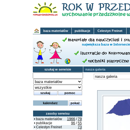
baza materiałów
publikacje
Celestyn Freinet
szukaj w serwisie
nasza galeria
kalendarz
zasoby serwisu
• baza materiałów
1966
/
79
• publikacje
96
/
55
• Celestyn Freinet
73