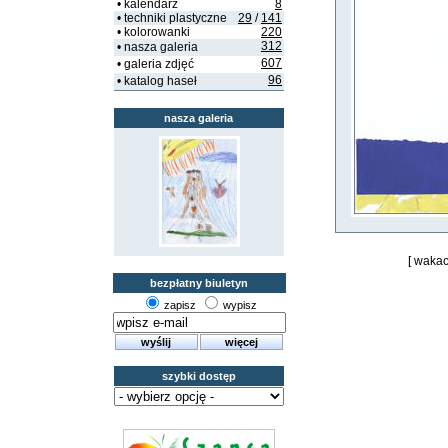
• kalendarz
8
• techniki plastyczne
29
/
141
• kolorowanki
220
312
• nasza galeria
607
• galeria zdjęć
96
• katalog haseł
nasza galeria
[ wakac
bezpłatny biuletyn
zapisz
wypisz
szybki dostęp