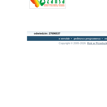
odwiedzin:
27696537
o serwisie
•
podstawa programowa
•
r
Copyright © 2005-2026
Rok w Przedsz