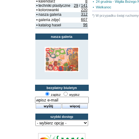
• kalendarz
8
• 24 grudnia - Wigilia Bożego
• techniki plastyczne
29
/
141
• Wielkanoc
• kolorowanki
220
312
• nasza galeria
*) W przypadku świąt ruchomyc
607
• galeria zdjęć
96
• katalog haseł
nasza galeria
bezpłatny biuletyn
zapisz
wypisz
szybki dostęp