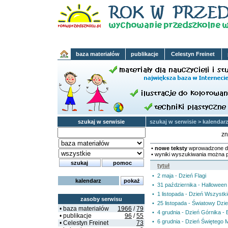
baza materiałów
publikacje
Celestyn Freinet
szukaj w serwisie
szukaj w serwisie
>
kalendar
zn
•
nowe teksty
wprowadzone d
• wyniki wyszukiwania można 
tytuł
• 2 maja - Dzień Flagi
kalendarz
• 31 października - Halloween
• 1 listopada - Dzień Wszystk
zasoby serwisu
• 25 listopada - Światowy Dzi
• baza materiałów
1966
/
79
• 4 grudnia - Dzień Górnika -
• publikacje
96
/
55
• 6 grudnia - Dzień Świętego M
• Celestyn Freinet
73